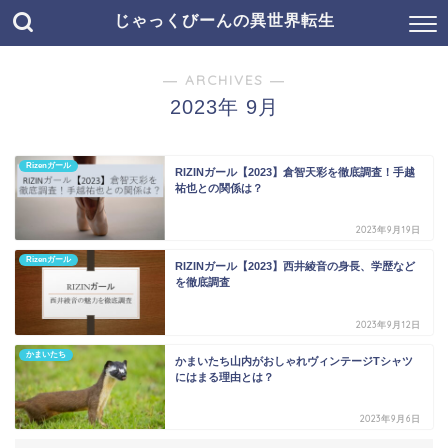
じゃっくびーんの異世界転生
― ARCHIVES ―
2023年 9月
Rizenガール
RIZINガール【2023】倉智天彩を徹底調査！手越
祐也との関係は？
2023年9月19日
Rizenガール
RIZINガール【2023】西井綾音の身長、学歴など
を徹底調査
2023年9月12日
かまいたち
かまいたち山内がおしゃれヴィンテージTシャツ
にはまる理由とは？
2023年9月6日