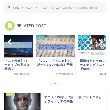
HOME
アニメ
「Vivy 」【アニメ】9話 AIにとっての使命、心とは
RELATED POST
メ
アニメ
アニメ
覇権確定じゃね？オ
vy【アニメ考察】11
「Vivy 」【アニメ】10
ナルテレビアニメ「Vi
 アーカイブの意志は
話からvivyの結末を予想
-Fluorit...
vyの意志？
2021年6月9日
2021年6月5日
2021年5
アニメ「Vivy 」7話・8話 アントニオと
オフィーリアの関係